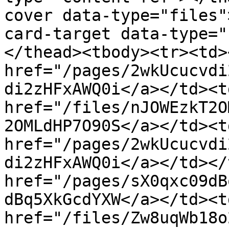
cover data-type="files"
card-target data-type="
</thead><tbody><tr><td><
href="/pages/2wkUcucvdi
di2zHFxAWQ0i</a></td><td
href="/files/nJOWEzkT2O
2OMLdHP7O90S</a></td><td
href="/pages/2wkUcucvdi
di2zHFxAWQ0i</a></td></
href="/pages/sX0qxc09dB
dBq5XkGcdYXW</a></td><td
href="/files/Zw8uqWb18o