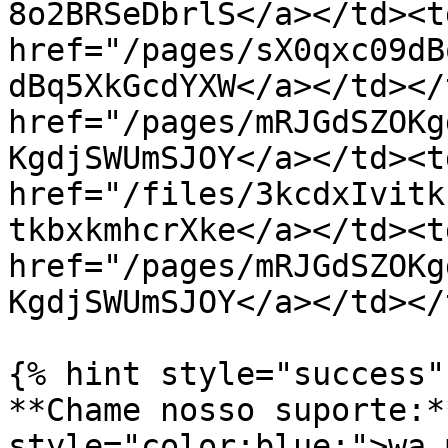
8o2BRSeDbrlS</a></td><td
href="/pages/sX0qxc09dB
dBq5XkGcdYXW</a></td></
href="/pages/mRJGdSZOKg
KgdjSWUmSJOY</a></td><td
href="/files/3kcdxIvitk
tkbxkmhcrXke</a></td><td
href="/pages/mRJGdSZOKg
KgdjSWUmSJOY</a></td></
{% hint style="success" 
**Chame nosso suporte:*
style="color:blue;">wa.