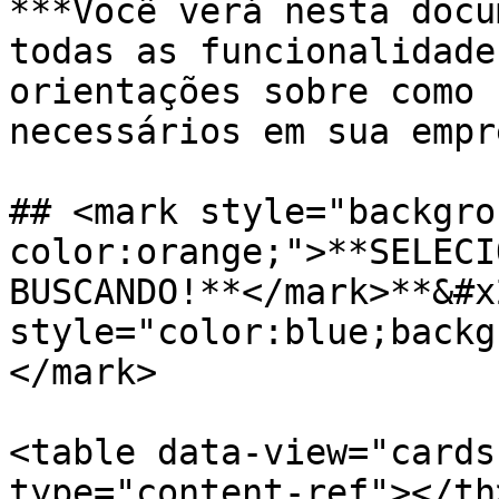
***Você verá nesta docu
todas as funcionalidade
orientações sobre como 
necessários em sua empr
## <mark style="backgro
color:orange;">**SELECI
BUSCANDO!**</mark>**&#x
style="color:blue;backg
</mark>

<table data-view="cards
type="content-ref"></th