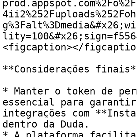
prod.appspot.com%2Fo%2F
4ii2%252Fuploads%252Foh
g%3Falt%3Dmedia&#x26;wi
lity=100&#x26;sign=f556
<figcaption></figcaptio
**Considerações finais**
* Manter o token de per
essencial para garantir
integrações com **Insta
dentro da Duda.

* A plataforma facilita