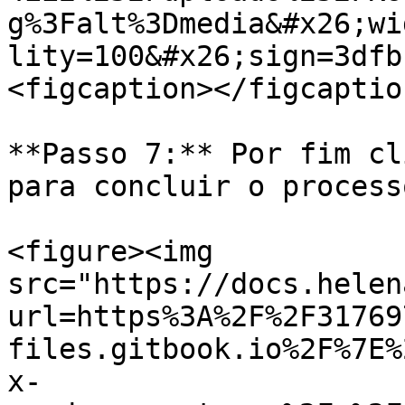
g%3Falt%3Dmedia&#x26;wi
lity=100&#x26;sign=3dfb
<figcaption></figcaptio
**Passo 7:** Por fim cl
para concluir o processo
<figure><img 
src="https://docs.helen
url=https%3A%2F%2F31769
files.gitbook.io%2F%7E%
x-