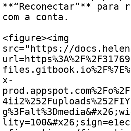
**“Reconectar”** para r
com a conta.

<figure><img 
src="https://docs.helen
url=https%3A%2F%2F31769
files.gitbook.io%2F%7E%
x-
prod.appspot.com%2Fo%2F
4ii2%252Fuploads%252FIY
g%3Falt%3Dmedia&#x26;wi
lity=100&#x26;sign=e1ec