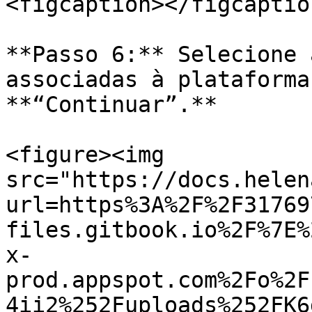
<figcaption></figcaptio
**Passo 6:** Selecione 
associadas à plataforma
**“Continuar”.**

<figure><img 
src="https://docs.helen
url=https%3A%2F%2F31769
files.gitbook.io%2F%7E%
x-
prod.appspot.com%2Fo%2F
4ii2%252Fuploads%252FK6