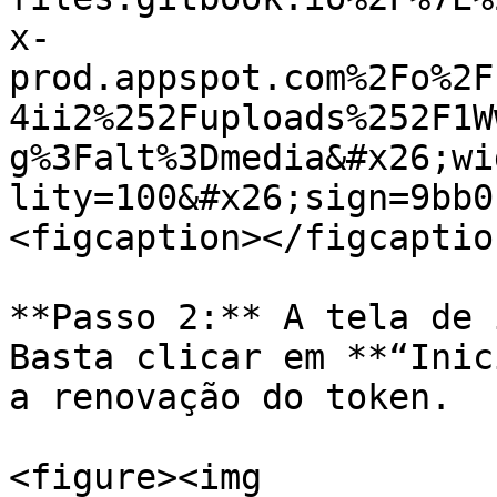
x-
prod.appspot.com%2Fo%2F
4ii2%252Fuploads%252F1W
g%3Falt%3Dmedia&#x26;wi
lity=100&#x26;sign=9bb0
<figcaption></figcaptio
**Passo 2:** A tela de 
Basta clicar em **“Inic
a renovação do token.

<figure><img 