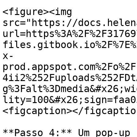
<figure><img 
src="https://docs.helen
url=https%3A%2F%2F31769
files.gitbook.io%2F%7E%
x-
prod.appspot.com%2Fo%2F
4ii2%252Fuploads%252FDt
g%3Falt%3Dmedia&#x26;wi
lity=100&#x26;sign=faa0
<figcaption></figcaptio
**Passo 4:** Um pop-up 