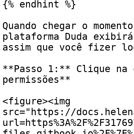
{% endhint %}

Quando chegar o momento
plataforma Duda exibirá
assim que você fizer lo
**Passo 1:** Clique na 
permissões**

<figure><img 
src="https://docs.helen
url=https%3A%2F%2F31769
files.gitbook.io%2F%7E%