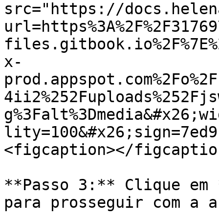
src="https://docs.helen
url=https%3A%2F%2F31769
files.gitbook.io%2F%7E%
x-
prod.appspot.com%2Fo%2F
4ii2%252Fuploads%252Fjs
g%3Falt%3Dmedia&#x26;wi
lity=100&#x26;sign=7ed9
<figcaption></figcaptio
**Passo 3:** Clique em 
para prosseguir com a a