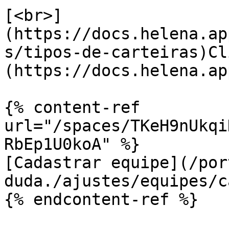
[<br>]
(https://docs.helena.ap
s/tipos-de-carteiras)Cl
(https://docs.helena.ap
{% content-ref 
url="/spaces/TKeH9nUkqi
RbEp1U0koA" %}

[Cadastrar equipe](/por
duda./ajustes/equipes/c
{% endcontent-ref %}
