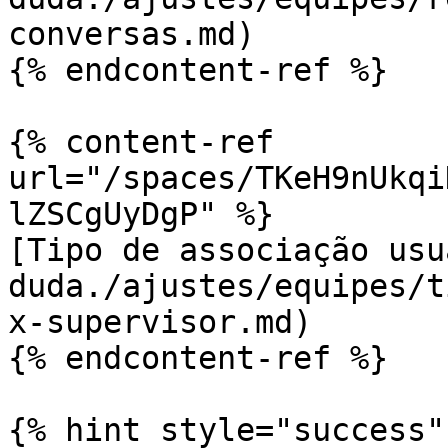
conversas.md)

{% endcontent-ref %}

{% content-ref 
url="/spaces/TKeH9nUkqi
lZSCgUyDgP" %}

[Tipo de associação usu
duda./ajustes/equipes/t
x-supervisor.md)

{% endcontent-ref %}

{% hint style="success" 