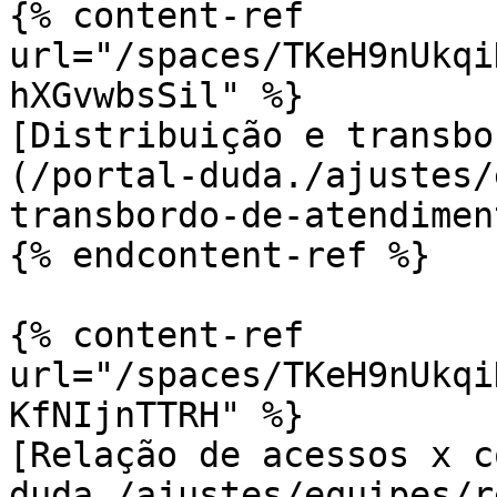
{% content-ref 
url="/spaces/TKeH9nUkqi
hXGvwbsSil" %}

[Distribuição e transbo
(/portal-duda./ajustes/
transbordo-de-atendimen
{% endcontent-ref %}

{% content-ref 
url="/spaces/TKeH9nUkqi
KfNIjnTTRH" %}

[Relação de acessos x c
duda./ajustes/equipes/r