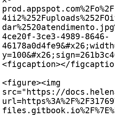
prod.appspot.com%2Fo%2F
4ii2%252Fuploads%252FOi
dar%2520atendimento.jpg
4ce20f-3ce3-4989-8646-
46178a0d4fe9&#x26;width
y=100&#x26;sign=261b3c4
<figcaption></figcaptio
<figure><img 
src="https://docs.helen
url=https%3A%2F%2F31769
files.gitbook.io%2F%7E%