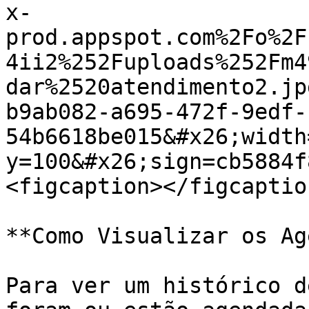
x-
prod.appspot.com%2Fo%2F
4ii2%252Fuploads%252Fm4
dar%2520atendimento2.jp
b9ab082-a695-472f-9edf-
54b6618be015&#x26;width
y=100&#x26;sign=cb5884f
<figcaption></figcaptio
**Como Visualizar os Ag
Para ver um histórico d