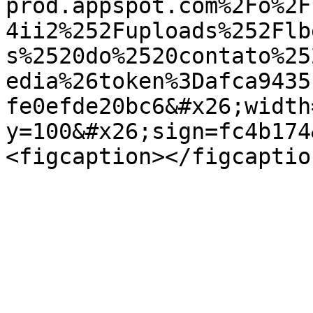
prod.appspot.com%2Fo%2F
4ii2%252Fuploads%252Flb
s%2520do%2520contato%25
edia%26token%3Dafca9435
fe0efde20bc6&#x26;width
y=100&#x26;sign=fc4b174