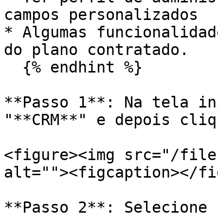
campos personalizados

* Algumas funcionalidad
do plano contratado.

  {% endhint %}

**Passo 1**: Na tela in
"**CRM**" e depois cliq
<figure><img src="/file
alt=""><figcaption></fi
**Passo 2**: Selecione 