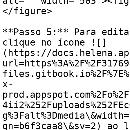
alt="" width="563"><fig
</figure>

**Passo 5:** Para edita
clique no ícone ![]
(https://docs.helena.ap
url=https%3A%2F%2F31769
files.gitbook.io%2F%7E%
x-
prod.appspot.com%2Fo%2F
4ii2%252Fuploads%252FEc
g%3Falt%3Dmedia\&width=
gn=b6f3caa8\&sv=2) ao l