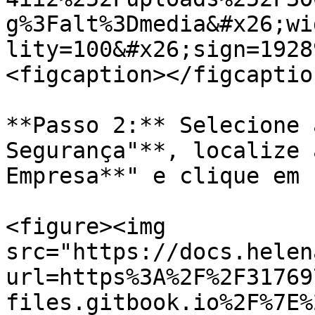
g%3Falt%3Dmedia&#x26;wi
lity=100&#x26;sign=1928
<figcaption></figcaptio
**Passo 2:** Selecione 
Segurança"**, localize 
Empresa**" e clique em 
<figure><img 
src="https://docs.helen
url=https%3A%2F%2F31769
files.gitbook.io%2F%7E%