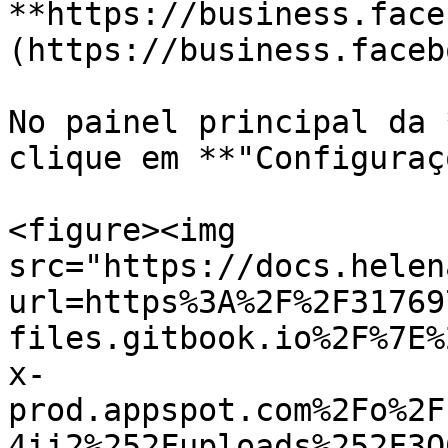
**https://business.face
(https://business.faceb
No painel principal da 
clique em **"Configuraç
<figure><img 
src="https://docs.helen
url=https%3A%2F%2F31769
files.gitbook.io%2F%7E%
x-
prod.appspot.com%2Fo%2F
4ii2%252Fuploads%252F3O