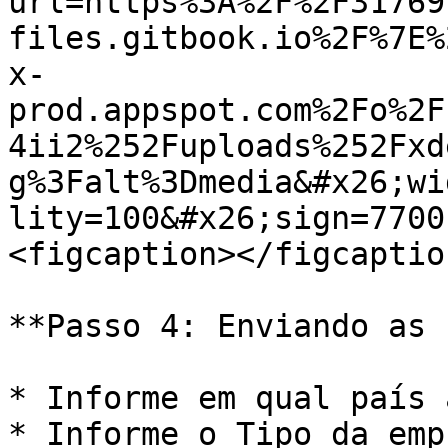
url=https%3A%2F%2F31769
files.gitbook.io%2F%7E%
x-
prod.appspot.com%2Fo%2F
4ii2%252Fuploads%252Fxd
g%3Falt%3Dmedia&#x26;wi
lity=100&#x26;sign=7700
<figcaption></figcaptio
**Passo 4: Enviando as 
* Informe em qual país 
* Informe o Tipo da emp