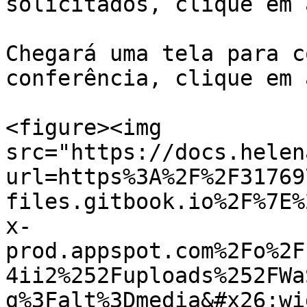
solicitados, clique em 
Chegará uma tela para c
conferência, clique em 
<figure><img 
src="https://docs.helen
url=https%3A%2F%2F31769
files.gitbook.io%2F%7E%
x-
prod.appspot.com%2Fo%2F
4ii2%252Fuploads%252FWa
g%3Falt%3Dmedia&#x26;wi