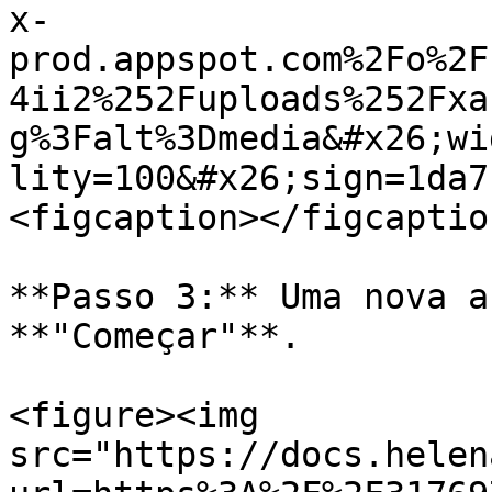
x-
prod.appspot.com%2Fo%2F
4ii2%252Fuploads%252Fxa
g%3Falt%3Dmedia&#x26;wi
lity=100&#x26;sign=1da7
<figcaption></figcaptio
**Passo 3:** Uma nova a
**"Começar"**.

<figure><img 
src="https://docs.helen