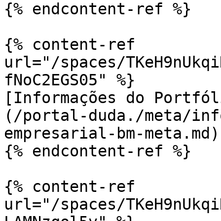
{% endcontent-ref %}

{% content-ref 
url="/spaces/TKeH9nUkqi
fNoC2EGS05" %}

[Informações do Portfól
(/portal-duda./meta/inf
empresarial-bm-meta.md)

{% endcontent-ref %}

{% content-ref 
url="/spaces/TKeH9nUkqi