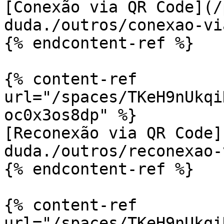
[Conexão via QR Code](/
duda./outros/conexao-vi
{% endcontent-ref %}

{% content-ref 
url="/spaces/TKeH9nUkqi
oc0x3os8dp" %}

[Reconexão via QR Code]
duda./outros/reconexao-
{% endcontent-ref %}

{% content-ref 
url="/spaces/TKeH9nUkqi