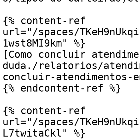
{% content-ref 
url="/spaces/TKeH9nUkqi
1wst8MI9km" %}

[Como concluir atendime
duda./relatorios/atendi
concluir-atendimentos-e
{% endcontent-ref %}

{% content-ref 
url="/spaces/TKeH9nUkqi
L7twitaCkl" %}
