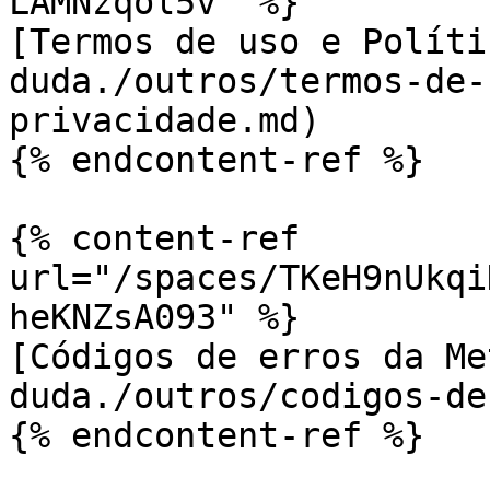
LAMNzqol5v" %}

[Termos de uso e Políti
duda./outros/termos-de-
privacidade.md)

{% endcontent-ref %}

{% content-ref 
url="/spaces/TKeH9nUkqi
heKNZsA093" %}

[Códigos de erros da Me
duda./outros/codigos-de
{% endcontent-ref %}
