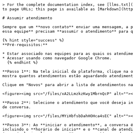
> For the complete documentation index, see [llms.txt](
to page URLs; this page is available as [Markdown](http
# Assumir atendimento

Sempre que um **novo contato** enviar uma mensagem, a p
essa equipe** precisam **assumir o atendimento** para q
{% hint style="success" %}

**Pré-requisitos:**

* Estar associado nas equipes para as quais os atendime
* Acessar usando como navegador Google Chrome.

  {% endhint %}

**Passo 1**: Na tela inicial da plataforma, clique na o
mostra quantos atendimentos estão aguardando atendiment
Clique em "Novos" para abrir a lista de atendimentos na
<figure><img src="/files/xA2LLmzkzKwy1MbrnQcP" alt=""><
**Passo 2**: Selecione o atendimento que você deseja in
de conversa.

<figure><img src="/files/MYiHbfsbDahHOHca4sEC" alt=""><
**Passo 3**: Ao **iniciar o atendimento**, a conversa é
incluindo o **horário de início** e o **canal de atendi