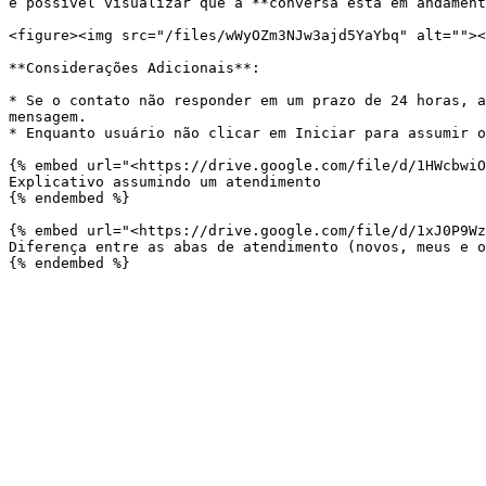
é possível visualizar que a **conversa está em andament
<figure><img src="/files/wWyOZm3NJw3ajd5YaYbq" alt=""><
**Considerações Adicionais**:

* Se o contato não responder em um prazo de 24 horas, a
mensagem.

* Enquanto usuário não clicar em Iniciar para assumir o
{% embed url="<https://drive.google.com/file/d/1HWcbwiO
Explicativo assumindo um atendimento

{% endembed %}

{% embed url="<https://drive.google.com/file/d/1xJ0P9Wz
Diferença entre as abas de atendimento (novos, meus e o