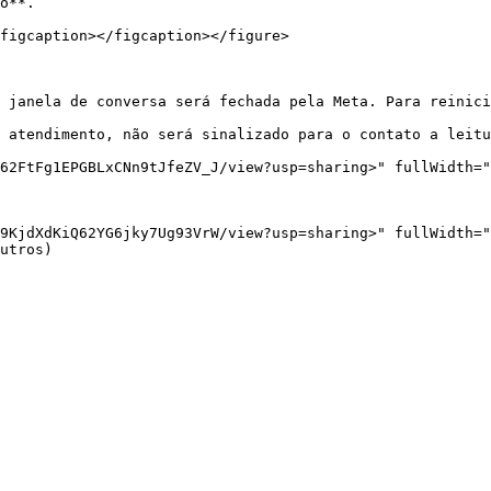
o**.

figcaption></figcaption></figure>

 janela de conversa será fechada pela Meta. Para reinici
 atendimento, não será sinalizado para o contato a leitu
62FtFg1EPGBLxCNn9tJfeZV_J/view?usp=sharing>" fullWidth="
9KjdXdKiQ62YG6jky7Ug93VrW/view?usp=sharing>" fullWidth="
utros)
