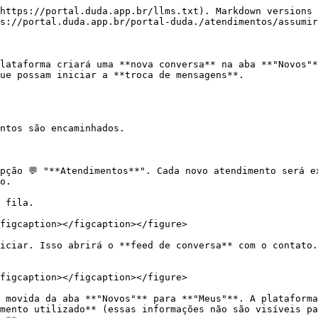
https://portal.duda.app.br/llms.txt). Markdown versions 
s://portal.duda.app.br/portal-duda./atendimentos/assumir
lataforma criará uma **nova conversa** na aba **"Novos"*
ue possam iniciar a **troca de mensagens**.

ntos são encaminhados.

pção 💬 "**Atendimentos**". Cada novo atendimento será e
o.

 fila.

figcaption></figcaption></figure>

iciar. Isso abrirá o **feed de conversa** com o contato.
figcaption></figcaption></figure>

 movida da aba **"Novos"** para **"Meus"**. A plataforma
mento utilizado** (essas informações não são visíveis pa